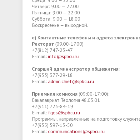
Среда: 9.00 — 22.00
Четверг: 9.00 — 22.00
Пятница: 9.00 — 22.00
Суббота: 9.00 — 18.00
Воскресенье — выходной.
е) Контактные телефоны и адреса электронн
Ректорат
(09.00-17.00)
+7(812) 747-25-47
E-mail:
info@spbcu.ru
Старший администратор общежития:
+7(953) 377-29-18
E-mail:
admin.chief@spbcu.ru
Приемная комиссия
(09:00-17:00):
Бакалавриат Теология 48.03.01
+7(911) 723-84-19
E-mail:
fgos@spbcu.ru
Программы, направленные на подготовку служите
+7(955) 597-15-50
E-mail:
communications@spbcu.ru