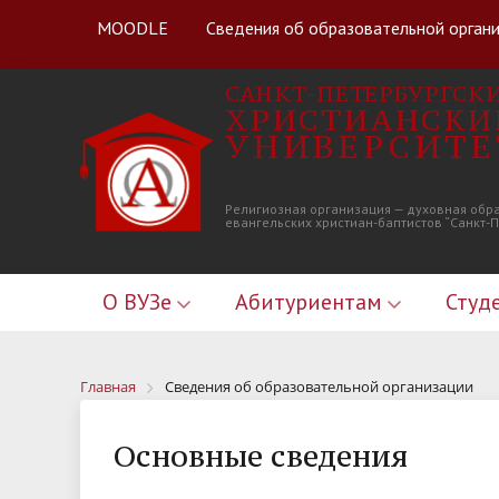
MOODLE
Сведения об образовательной орган
САНКТ-ПЕТЕРБУРГСК
ХРИСТИАНСКИ
УНИВЕРСИТЕ
Религиозная организация — духовная обр
евангельских христиан-баптистов “Санкт-
О ВУЗе
Абитуриентам
Студ
Главная
Сведения об образовательной организации
Основные сведения