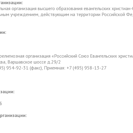
ганизации:
льная организация высшего образования евангельских христиан-
льным учреждением, действующим на территории Российской Фе
ии:
елигиозная организация «Российский Союз Евангельских христ
ва, Варшавское шоссе д.29/2
95) 954-92-31 (факс), Приемная: +7 (495) 958-13-27
зации:
Б
рганизации: