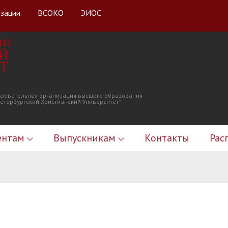
изации
ВСОКО
ЭИОС
ИЙ
Й
Т
азовательная организация высшего образования
Петербургский Христианский Университет”
ентам
Выпускникам
Контакты
Рас